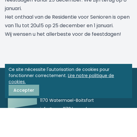
januari.
Het onthaal van de Residentie voor Senioren is open
van 11u tot 20u15 op 25 december en 1 januari.
Wij wensen u het allerbeste voor de feestdagen!
Ce site nécessite l'autorisation de cookies pour
fonctionner correctement.
Lire notre politique de
cookies.
CPAS de Watermael-Boitsfort
Accepter
Boulevard du Souverain 68 boîte 8
1170 Watermael-Boitsfort
info@cpas1170.brussels
Appelez-nous gratuitement
0800 35 195