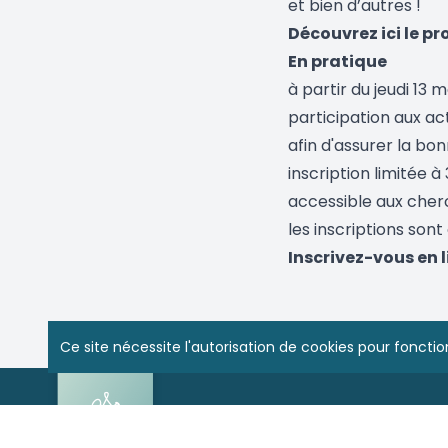
et bien d’autres !
Découvrez ici le 
En pratique
à partir du jeudi 13
participation aux ac
afin d'assurer la bon
inscription limitée à
accessible aux cherc
les inscriptions sont
Inscrivez-vous en l
Ce site nécessite l'autorisation de cookies pour fonct
CPAS de Watermael-Boitsfort