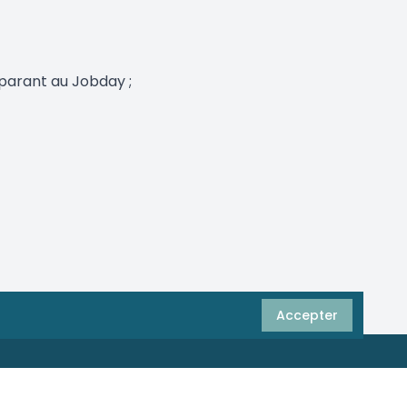
éparant au Jobday ;
Accepter
Appelez-nous gratuitement