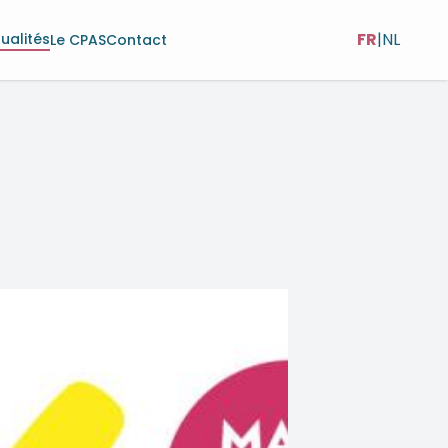
FR
|
NL
ualités
Le CPAS
Contact