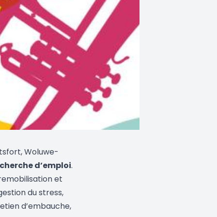
tsfort, Woluwe-
echerche d’emploi
.
remobilisation et
 gestion du stress,
tretien d’embauche,