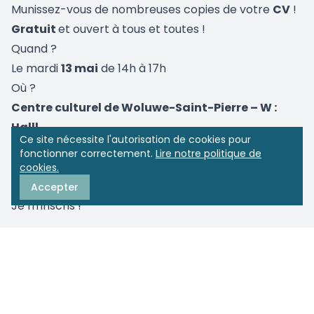
Munissez-vous de nombreuses copies de votre
CV
!
Gratuit
et ouvert à tous et toutes !
Quand ?
Le mardi
13 mai
de 14h à 17h
Où ?
Centre culturel de Woluwe-Saint-Pierre – W :
Halll
Ce site nécessite l'autorisation de cookies pour
Salle Fabry
fonctionner correctement.
Lire notre politique de
Avenue Charles Thielemans, 93
cookies.
1150 Bruxelles
Accepter
Je m'inscris !