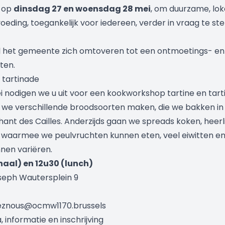
g op
dinsdag 27 en woensdag 28 mei
, om duurzame, lok
ding, toegankelijk voor iedereen, verder in vraag te ste
l het gemeente zich omtoveren tot een ontmoetings- en
ten.
 tartinade
nodigen we u uit voor een kookworkshop tartine en tart
en we verschillende broodsoorten maken, die we bakken in
nt des Cailles. Anderzijds gaan we spreads koken, heerli
 waarmee we peulvruchten kunnen eten, veel eiwitten e
nen variëren.
haal) en 12u30 (lunch)
seph Wautersplein 9
cheznous@ocmw1170.brussels
informatie en inschrijving