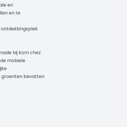
ale en
llen en te
 ontdekkingsplek
inade bij Kom chez
 de mobiele
jke
n groenten bevatten