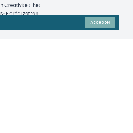
 Creativiteit, het
s-Floréal zetten
anten.
Accepter
Appelez-nous gratuitement
0800 35 195