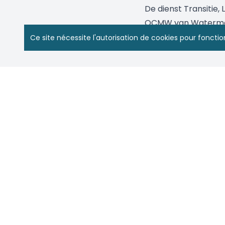
De dienst Transitie,
OCMW van Watermaal
zich samen in om de
Ce site nécessite l'autorisation de cookies pour fonct
CPAS de Watermael-Boitsfort
Boulevard du Souverain 68 boîte 8
1170 Watermael-Boitsfort
info@cpas1170.brussels
Sitemap