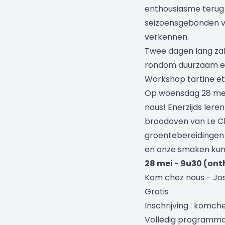
enthousiasme teru
seizoensgebonden voe
verkennen.
Twee dagen lang za
rondom duurzaam e
Workshop tartine et
Op woensdag 28 mei 
nous! Enerzijds ler
broodoven van Le Cha
groentebereidingen
en onze smaken kun
28 mei - 9u30 (ont
Kom chez nous - Jo
Gratis
Inschrijving : kom
Volledig programma, 