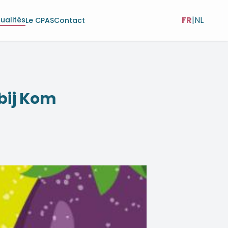
FR
|
NL
ualités
Le CPAS
Contact
bij Kom