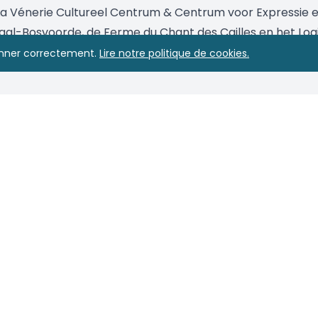
 La Vénerie Cultureel Centrum & Centrum voor Expressie en
-Bosvoorde, de Ferme du Chant des Cailles en het Logi
 zaadjes van een duurzamere en solidaire toekomst te pl
ionner correctement.
Lire notre politique de cookies.