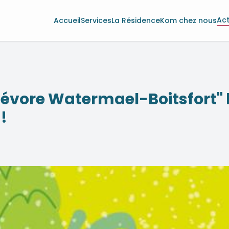
Act
Accueil
Services
La Résidence
Kom chez nous
Dévore Watermael-Boitsfort" 
!