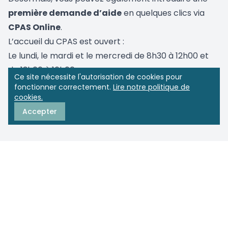
première demande
d’aide
en quelques clics via
CPAS Online
.
L’accueil du CPAS est ouvert :
Le lundi, le mardi et le mercredi de 8h30 à 12h00 et
de 13h00 à 16h00
Ce site nécessite l'autorisation de cookies pour
Le jeudi de 8h30 à 12h00
fonctionner correctement.
Lire notre politique de
cookies.
Le vendredi de 8h30 à 12h00 et de 13h00 à 15h30
Accepter
Photo : freepik
CPAS de Watermael-Boitsfort
Boulevard du Souverain 68 boîte 8
1170 Watermael-Boitsfort