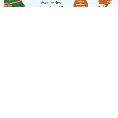
CPAS de Watermael-Boitsfort
Boulevard du Souverain 68 boîte 8
1170 Watermael-Boitsfort
info@cpas1170.brussels
Appelez-nous gratuitement
0800 35 195